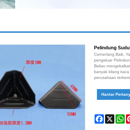
Pelindung Sudut
Cemerlang Baik, Ya
pengeluar Pelindung
Beliau mengekalka
banyak kilang kaca
perusahaan terkemuk
Hantar Pertan
Facebook
X
Wh