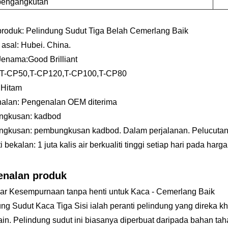
pengangkutan
roduk: Pelindung Sudut Tiga Belah Cemerlang Baik
asal: Hubei. China.
enama:Good Brilliant
 T-CP50,T-CP120,T-CP100,T-CP80
 Hitam
alan: Pengenalan OEM diterima
gkusan: kadbod
gkusan: pembungkusan kadbod. Dalam perjalanan. Pelucutan c
 bekalan: 1 juta kalis air berkualiti tinggi setiap hari pada harga
enalan produk
ar Kesempurnaan tanpa henti untuk Kaca - Cemerlang Baik
ng Sudut Kaca Tiga Sisi ialah peranti pelindung yang direka k
ain. Pelindung sudut ini biasanya diperbuat daripada bahan tah