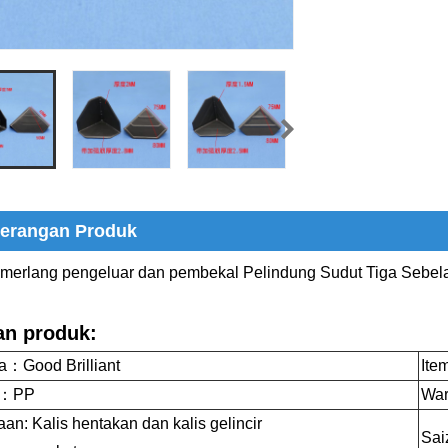
erangan Produk
emerlang pengeluar dan pembekal Pelindung Sudut Tiga Sebela
an produk:
：Good Brilliant
Ite
n：PP
Wa
an: Kalis hentakan dan kalis gelincir
Saiz