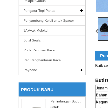
Pelapik Gabus
Pengatur Tepi Panas
Penyambung Keluli untuk Spacer
3A Ayak Molekul
Butyl Sealant
Roda Pengisar Kaca
Pen
Pad Penghantaran Kaca
Baik c
Raybone
Butir
Jenama
PRODUK BARU
Baha
Perlindungan Sudut
Keguna
untuk