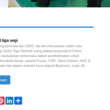
Live
 tiga segi
ng bermula dari 2003, dia kini merupakan salah satu
 Sudut Tiga Sebelah yang paling berprestij di China.
n kedudukan terkemuka dalam perkhidmatan untuk
 berskala besar, seperti Fuyao, CSG, Saint-Gobain, AGC &
a lain dalam industri kaca seperti Bystronic, Lisec dll.
yaan
atsApp
Pinterest
LinkedIn
Share