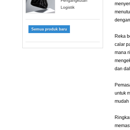
Pengangkutan
menyera
Logistik
menutup
dengan 
Semua produk baru
Reka be
calar p
mana ri
mengeka
dan da
Pemasan
untuk 
mudah 
Ringkas
memasti