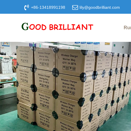
+86-13418991198
lily@goodbrilliant.com
Ru