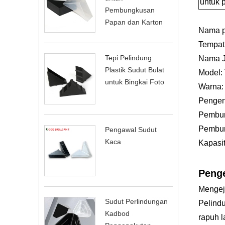
untuk 
Pembungkusan
Papan dan Karton
Nama p
Tempat 
Tepi Pelindung
Nama J
Plastik Sudut Bulat
Model:
untuk Bingkai Foto
Warna:
Pengen
Pembun
Pembun
Pengawal Sudut
Kaca
Kapasiti
Peng
Mengej
Sudut Perlindungan
Pelindu
Kadbod
rapuh l